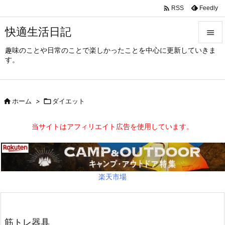

Feedly
RSS
快適生活日記

趣味のことや日常のことで楽しかったことを中心に更新していきま

す。
メニュ

サイド

ホーム
>

ダイエット

前へ
当サイトはアフィリエイト広告を使用しています。

次へ

検索
楽天市場
筋トレ器具