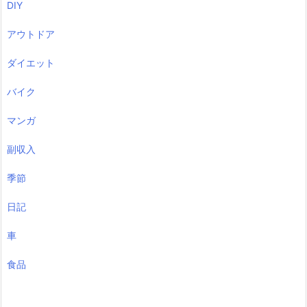
DIY
アウトドア
ダイエット
バイク
マンガ
副収入
季節
日記
車
食品