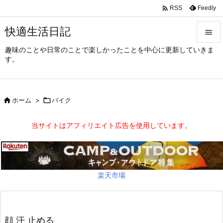

Feedly
RSS
快適生活日記

趣味のことや日常のことで楽しかったことを中心に更新していきま

す。
メニュ

サイド

ホーム
>

バイク

前へ
当サイトはアフィリエイト広告を使用しています。

次へ

検索
楽天市場
顔 汗 止める