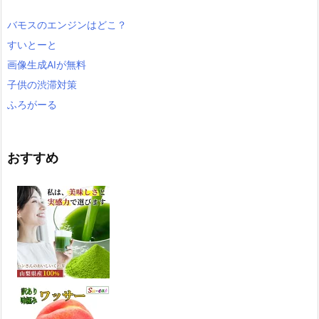
バモスのエンジンはどこ？
すいとーと
画像生成AIが無料
子供の渋滞対策
ふろがーる
おすすめ