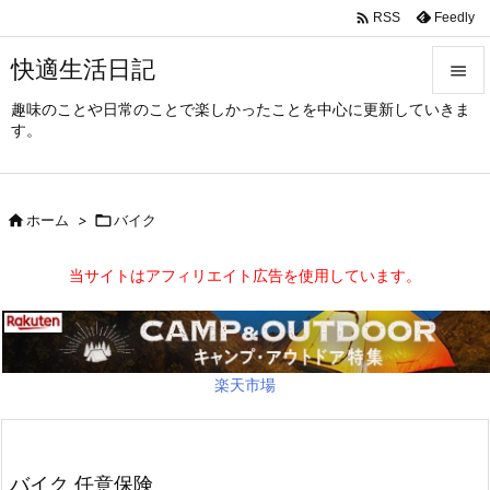

Feedly
RSS
快適生活日記

趣味のことや日常のことで楽しかったことを中心に更新していきま

す。
メニュ

サイド

ホーム
>

バイク

前へ
当サイトはアフィリエイト広告を使用しています。

次へ

検索
楽天市場
バイク 任意保険